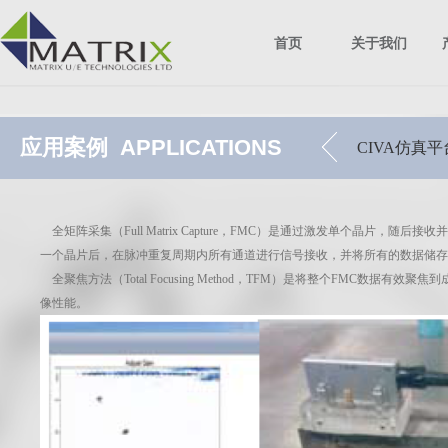
首页
关于我们
应用案例
APPLICATIONS
CIVA仿真平
全矩阵采集（
Full Matrix Capture
，
FMC
）是通过激发单个晶片，随后接收并
一个晶片后，在脉冲重复周期内所有通道进行信号接收，并将所有的数据储存
全聚焦方法（
Total Focusing Method
，
TFM
）是将整个
FMC
数据有效聚焦到
像性能。